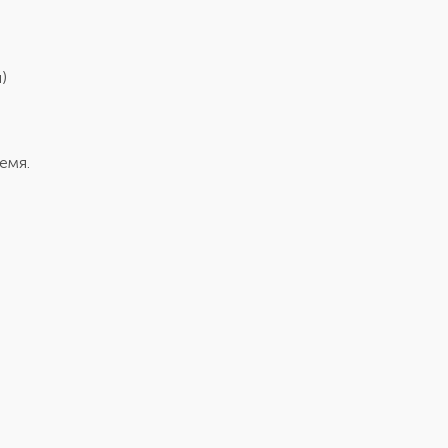
)
емя.