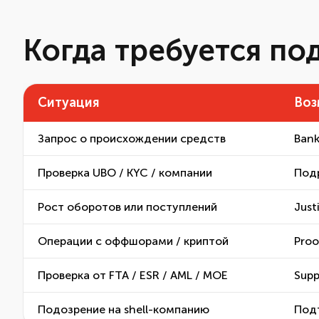
Когда требуется по
Ситуация
Воз
Запрос о происхождении средств
Bank
Проверка UBO / KYC / компании
Подр
Рост оборотов или поступлений
Just
Операции с оффшорами / криптой
Proo
Проверка от FTA / ESR / AML / MOE
Supp
Подозрение на shell-компанию
Подт