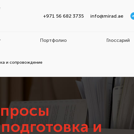
e
+971 56 682 3735
info@mirad.ae
Портфолио
Глоссарий
вка и сопровождение
апросы
 подготовка и