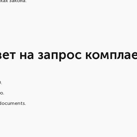
ках закона.
вет на запрос компла
.
ю.
 documents.