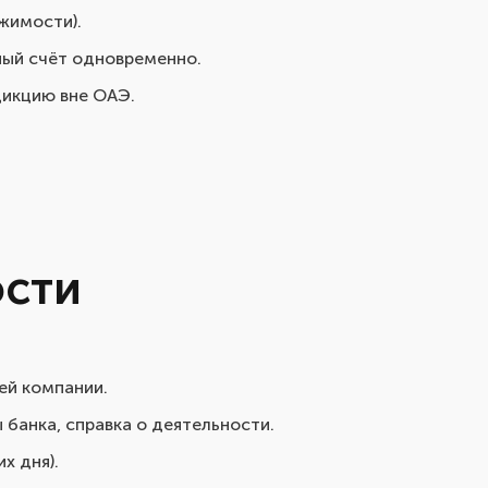
жимости).
ый счёт одновременно.
дикцию вне ОАЭ.
ости
ей компании.
банка, справка о деятельности.
х дня).