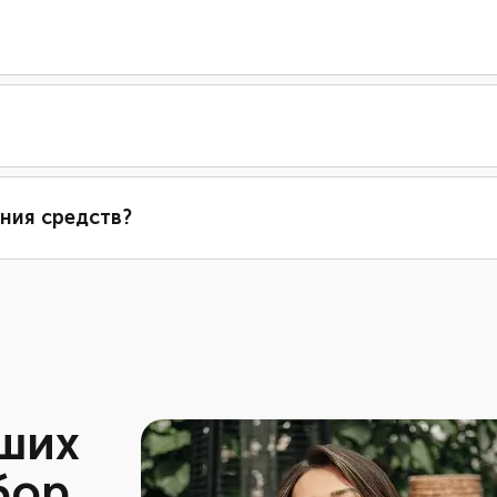
ния средств?
аших
бор