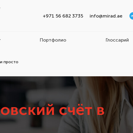
e
+971 56 682 3735
info@mirad.ae
Портфолио
Глоссарий
 и просто
овский счёт в