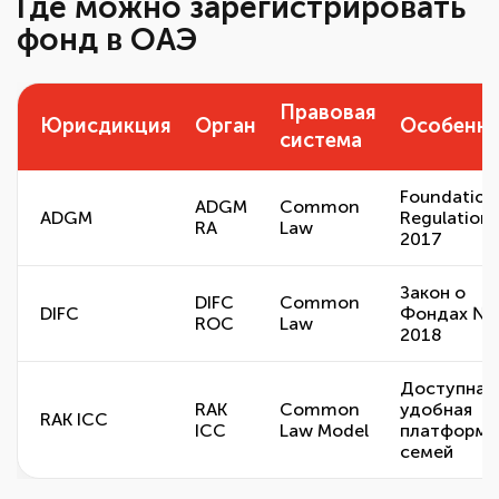
Где можно зарегистрировать
фонд в ОАЭ
Правовая
Юрисдикция
Орган
Особенн
система
Foundation
ADGM
Common
ADGM
Regulations
RA
Law
2017
Закон о
DIFC
Common
DIFC
Фондах №3
ROC
Law
2018
Доступная
RAK
Common
удобная
RAK ICC
ICC
Law Model
платформа
семей