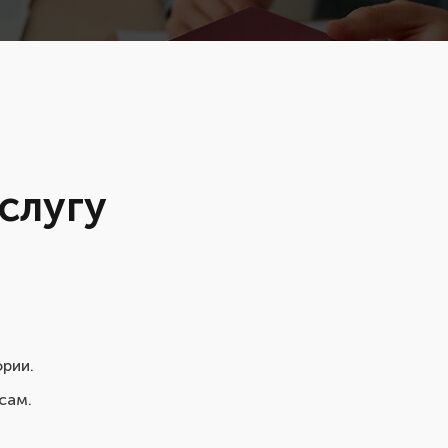
слугу
ории.
сам.