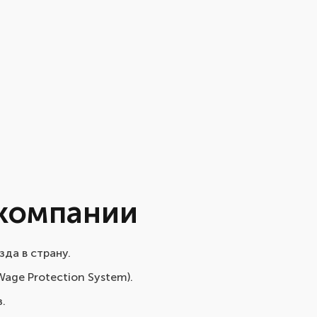
компании
да в страну.
age Protection System).
.