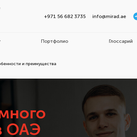
e
+971 56 682 3735
info@mirad.ae
Портфолио
Глоссарий
собенности и преимущества
ёмного
в ОАЭ