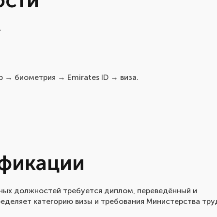
ости
.
 → биометрия → Emirates ID → виза.
ификации
нных должностей требуется диплом, переведённый и
определяет категорию визы и требования Министерства тру