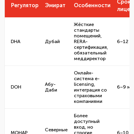
Срок
Регулятор
Эмират
Особенности
лицен
Жёсткие
стандарты
помещений,
DHA
Дубай
RERA-
6–12 м
сертификация,
обязательный
меддиректор
Онлайн-
система e-
Абу-
licensing,
DOH
6–9 ме
Даби
интеграция со
страховыми
компаниями
Более
доступный
вход, но
Северные
MOHAP
строгие
6–10 м