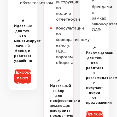
с
инструкции
обязательствам
брендами
по
в
подаче
рамках
отчётности
📌
законодате
Идеально
Консультации
ОАЭ
для тех,
по
кто
корпоративному
монетизирует
налогу,
личный
📌
бренд и
НДС,
Рекомендован
работает
порогам
для тех,
удалённо
оборота
кто
работает
Приобрести
с
пакет
рекламодателя
📌
и
«Фриланс»
Идеальный
получает
выбор
доход
для
от
профессионалов,
продвижения
желающих
выстроить
Приобрести
прозрачную