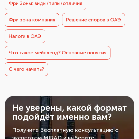
Фри Зоны: виды/типы/отличия
Фри зона компания
Решение споров в ОАЭ
Налоги в ОАЭ
Что такое мейнленд? Основные понятия
С чего начать?
Не уверены, какой формат
подойдёт именно вам?
Получите бесплатную консультацию с
экспертом MIRAD и выберите