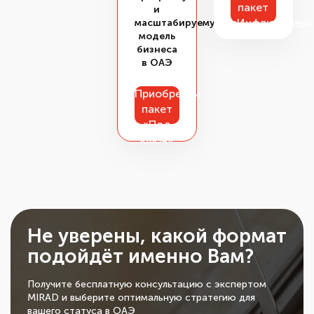
пакет
и
«Инфлюенсер»
масштабируемую
модель
бизнеса
в ОАЭ
Приобрести
пакет
«Под
ключ»
Не уверены, какой формат
подойдёт именно Вам?
Получите бесплатную консультацию с экспертом
MIRAD и выберите оптимальную стратегию для
вашего статуса в ОАЭ