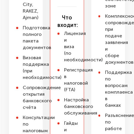
City,
зоне
RAKEZ,
Комплексно
Что
Ajman)
сопровожде
входит:
Подготовка
при
Лицензия
полного
подаче
и
пакета
заявления
виза
документов
и
(по
сборе
Визовая
необходимости)
документов
поддержка
Регистрация
(при
Поддержка
в
необходимости)
по
налоговой
вопросам
Сопровождение
(FTA)
комплаенса
открытия
в
Настройка
банковского
банках
банковского
счёта
обслуживания
Разъяснение
Консультации
по
Гайды
по
работе
и
налоговым