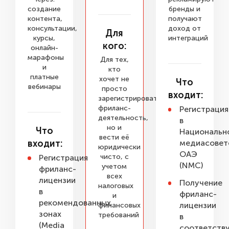
создание
бренды и
контента,
получают
консультации,
доход от
Для
курсы,
интеграций
кого:
онлайн-
марафоны
Для тех,
и
кто
платные
хочет не
Что
вебинары
просто
входит:
зарегистрировать
фриланс-
Регистрация
деятельность,
в
но и
Что
Национальн
вести её
входит:
медиасовет
юридически
ОАЭ
чисто, с
Регистрация
(NMC)
учетом
фриланс-
всех
лицензии
Получение
налоговых
в
фриланс-
и
рекомендованных
лицензии
финансовых
зонах
требований
в
(Media
соответств