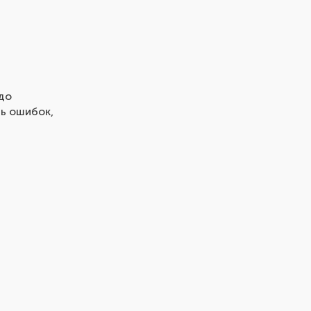
до
ть ошибок,