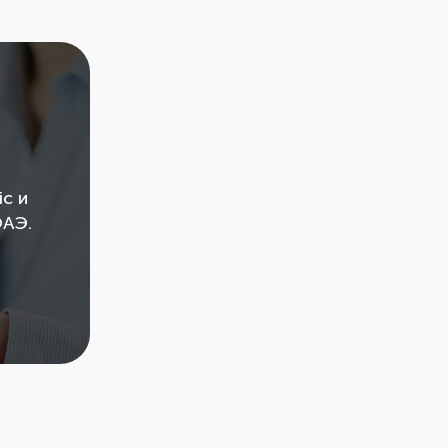
c и
ОАЭ.