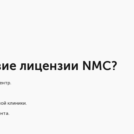
вие лицензии NMC?
ентр.
ой клиники.
нта.