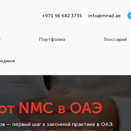
e
+971 56 682 3735
info@mirad.ae
Портфолио
Глоссарий
медиков
от NMC в ОАЭ
в — первый шаг к законной практике в ОАЭ.