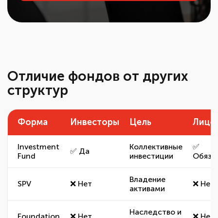
Отличие фондов от других
структур
Форма
Инвесторы
Цель
Лице
Investment
Коллективные
✅
✅ Да
Fund
инвестиции
Обяза
Владение
SPV
❌ Нет
❌ Нет
активами
Наследство и
Foundation
❌ Нет
❌ Нет