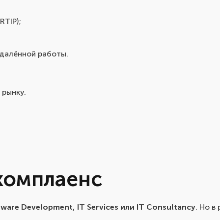
RTIP);
удалённой работы.
 рынку.
комплаенс
tware Development, IT Services или IT Consultancy
. Но в