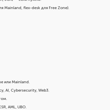
Mainland, flex-desk для Free Zone).
 или Mainland.
, AI, Cybersecurity, Web3.
том.
ESR, AML, UBO.