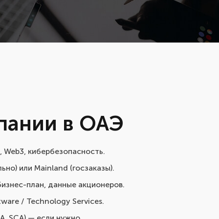
пании в ОАЭ
I, Web3, кибербезопасность.
но) или Mainland (госзаказы).
изнес-план, данные акционеров.
ware / Technology Services.
, SCA) — если нужно.