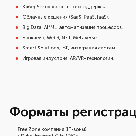
Кибербезопасность, техподдержка.
Облачные решения (SaaS, PaaS, IaaS).
Big Data, AI/ML, автоматизация процессов.
Блокчейн, Web3, NFT, Metaverse.
Smart Solutions, IoT, интеграция систем.
Игровая индустрия, AR/VR-технологии.
Форматы регистра
Free Zone компании (IT-зоны):
• Dubai Internet City (DIC);