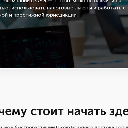
IT-компании в ОАЭ — это возможность выйти на
ью, использовать налоговые льготы и работать с
ьной и престижной юрисдикции.
чему стоит начать зд
и, но и
быстрорастущий IT-хаб Ближнего Востока
. Госу