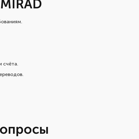
у MIRAD
бованиям.
 счёта.
переводов.
вопросы