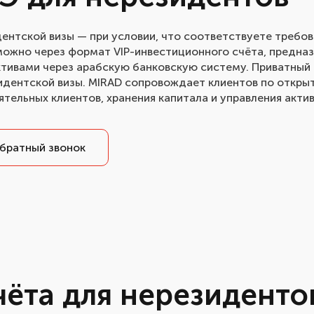
дентской визы — при условии, что соответствуете требо
зможно через формат VIP-инвестиционного счёта, предна
активами через арабскую банковскую систему. Приватный
дентской визы. MIRAD сопровождает клиентов по открыт
тельных клиентов, хранения капитала и управления акти
братный звонок
чёта для нерезиденто