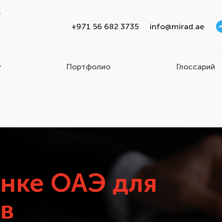
e
+971 56 682 3735
info@mirad.ae
Портфолио
Глоссарий
анке ОАЭ для
в