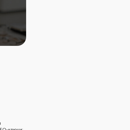
и
SEO-ключи: