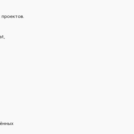
 проектов.
at,
лённых