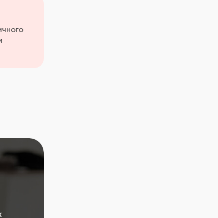
ичного
и
х