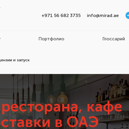
e
+971 56 682 3735
info@mirad.ae
Портфолио
Глоссарий
ензии и запуск
 ресторана, кафе
оставки в ОАЭ