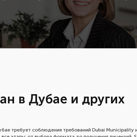
ан в Дубае и других
убае требует соблюдения требований Dubai Municipality 
все этапы: от выбора формата до получения лицензий. 