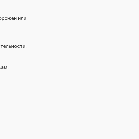
орожен или
тельности.
зам.