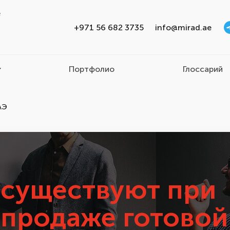
e
+971 56 682 3735
info@mirad.ae
Портфолио
Глоссарий
АЭ
 существуют при
 продаже готовой