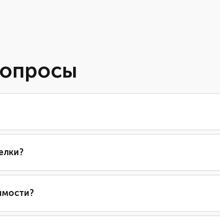
вопросы
елки?
имости?